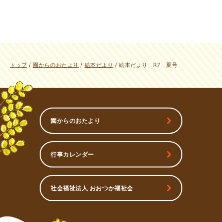
現
トップ
/
園からのおたより
/
絵本だより
/
絵本だより R7 夏号
在
の
位
置：
園からのおたより
行事カレンダー
社会福祉法人 おおつか福祉会