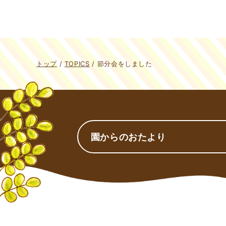
現
トップ
/
TOPICS
/
節分会をしました
在
の
位
置：
園からのおたより