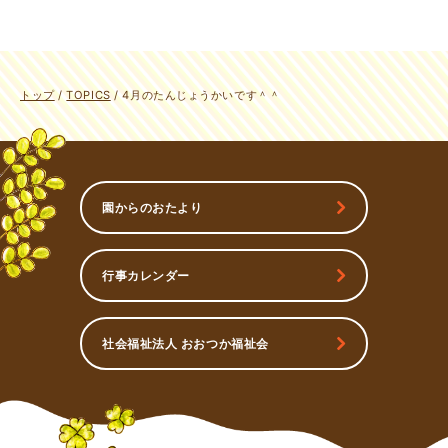
現
トップ
/
TOPICS
/
4月のたんじょうかいです＾＾
在
の
位
置：
園からのおたより
行事カレンダー
社会福祉法人 おおつか福祉会