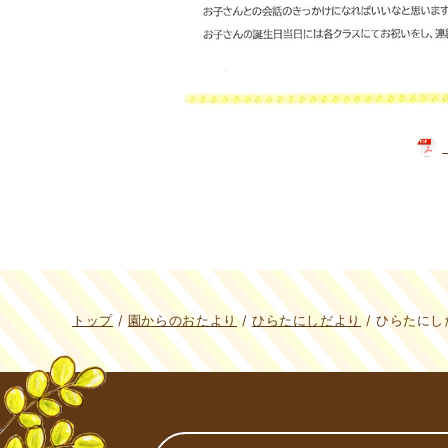
現
トップ
/
園からのおたより
/
ひらたにしだより
/
ひらたにした
在
の
位
置：